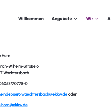
Willkommen
Angebote
Wir
A
 Horn
ich-Wilhelm-Straße 6
 Wächtersbach
 06053/70778-0
ndebuero.waechtersbach@ekkw.de
oder
.horn@ekkw.de