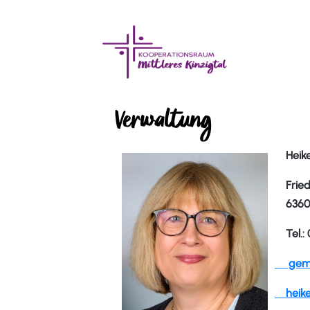
Verwaltung
Heike
Friedr
63607
Tel.:
gemei
heike