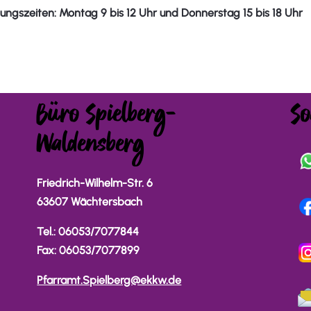
ngszeiten: Montag 9 bis 12 Uhr und Donnerstag 15 bis 18 U
hr
Büro Spielberg-
So
Waldensberg
Friedrich-Wilhelm-Str. 6
63607 Wächtersbach
Tel.: 06053/7077844
Fax: 06053/7077899
Pfarramt.Spielberg@ekkw.de